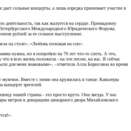
дает сольные концерты, а лишь изредка принимает участие в
ую деятельность, так как жалуется на сердце. Примадонну
I Петербургского Международного Юридического Форума.
онов рублей за ее сольное выступление.
ла на столе», «Любовь похожая на сон».
амма нужна, но я попробую на 70 лет что-то спеть. А что,
что я всю жизнь положила - на эти песни, на вас. Я сейчас
 были для меня знаковыми», - отметила Алла Борисовна во время
у мужчин. Вместе с ними она кружилась в танце. Кавалеры
а концерте зрителей.
вицу нашей страны - это просто круто. Она звезда. У нас
 пары метров в декорациях шикарного двора Михайловского
тся!».