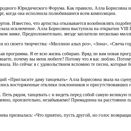
одного Юридического Форума. Как правило, Алла Борисовна не 
рг, когда она исполнила полюбившиеся всем композиции.
ртов. Известно, что артистка отказывается возобновлять подобн
делала исключение. Алла Борисовна выступила на открытии VII
ом замке. Предположительно, звезде заплатили несколько милли
з своего творчества: «Миллион алых роз», «Зона», «Свеча горе
вая программа. Я ее всю жизнь собираю. Вряд ли вам новая прогр
 знаете, почему вы меня любите? Потому что я вас люблю. Потому 
е знала. Но сейчас я с удовольствием вспомню те песни, которые
ций «Пригласите даму танцевать» Алла Борисовна звала на сцен
ились восторженные отклики поклонников и присутствовавших н
Петь рядом, танцевать с и видеть перед собой самую великую пе
Душевно, пронзительно, незабываемо! Примадонна на расстоянии
ева призналась: «Что приятно, пусть другой, но голос возвращае