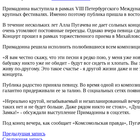
Примадонна выступила в рамках VIII Петербургского Междунар
крупных фестивалях. Именно поэтому публика пришла в восто
В течение нескольких лет Алла Пугачева не дает сольных конце
очень утомляют постоянные переезды. Однако вчера певица с
Концерт прошел в рамках торжественного приема в Михайловск
Примадонна решила исполнить полюбившиеся всем композиции и
«Я вам честно скажу, что эти песни я редко пою, у меня уже но
бабушку никто уже не обидит - будут все сидеть и хлопать. Вы
живу по-другому. Это такое счастье - я другой жизни даже и н
концерта.
Публика радостно приняла певицу. Во время одной из компози
галантно придерживали ее за талию. В социальных сетях появ
«Нереально крутой, незабываемый и незапланированный вечер. 
таких нет и не будет больше. Даже рядом никто не стоял», «
Замка!» - обсуждали выступление Примадонны в соцсетях.
Под конец вечера, как сообщает «Комсомольская правда», Пугач
Предыдущая запись
Следующая запись