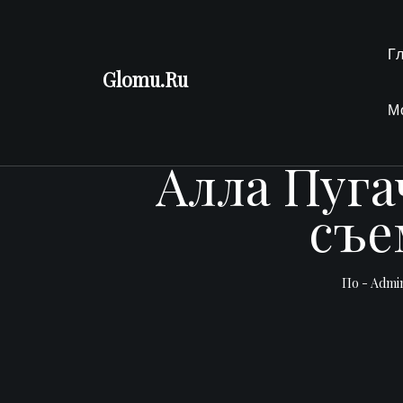
Перейти
к
Г
содержимому
Glomu.Ru
М
Алла Пуга
съе
По -
Admi