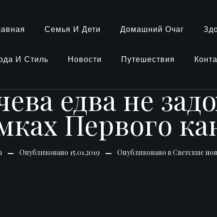
лавная
Семья И Дети
Домашний Очаг
Зд
ода И Стиль
Новости
Путешествия
Конт
чева едва не задо
мках Первого ка
n
Опубликовано
15.01.2019
Опубликовано в
Светские но