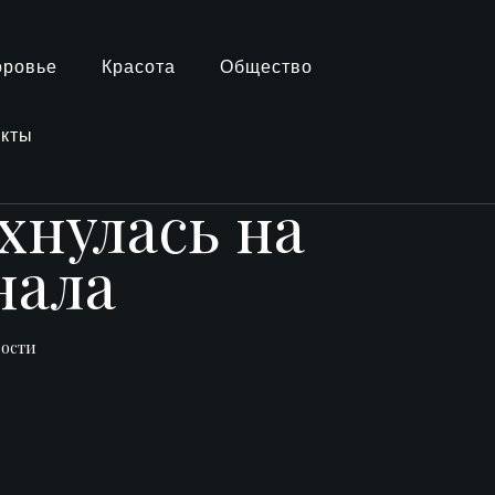
оровье
Красота
Общество
акты
хнулась на
нала
вости