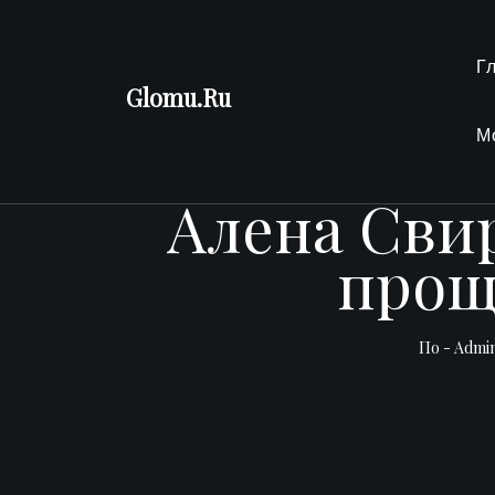
Перейти
к
Г
содержимому
Glomu.Ru
М
Алена Сви
прощ
По -
Admi