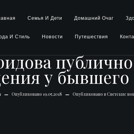
лавная
Семья И Дети
Домашний Очаг
Зд
ода И Стиль
Новости
Путешествия
Конт
ридова публично
ения у бывшего
n
Опубликовано
19.05.2018
Опубликовано в
Светские но