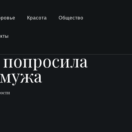
оровье
Красота
Общество
акты
 попросила
 мужа
вости