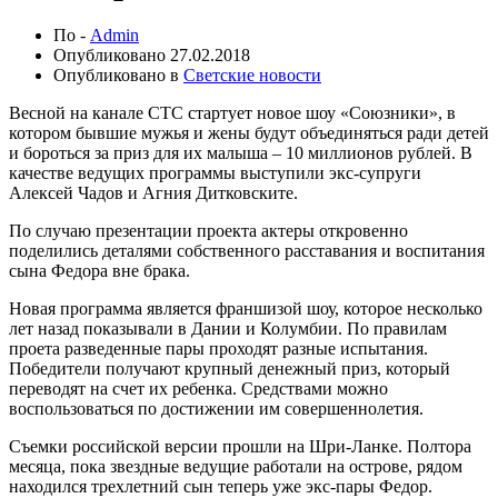
По -
Admin
Опубликовано
27.02.2018
Опубликовано в
Светские новости
Весной на канале СТС стартует новое шоу «Союзники», в
котором бывшие мужья и жены будут объединяться ради детей
и бороться за приз для их малыша – 10 миллионов рублей. В
качестве ведущих программы выступили экс-супруги
Алексей Чадов и Агния Дитковските.
По случаю презентации проекта актеры откровенно
поделились деталями собственного расставания и воспитания
сына Федора вне брака.
Новая программа является франшизой шоу, которое несколько
лет назад показывали в Дании и Колумбии. По правилам
проета разведенные пары проходят разные испытания.
Победители получают крупный денежный приз, который
переводят на счет их ребенка. Средствами можно
воспользоваться по достижении им совершеннолетия.
Съемки российской версии прошли на Шри-Ланке. Полтора
месяца, пока звездные ведущие работали на острове, рядом
находился трехлетний сын теперь уже экс-пары Федор.