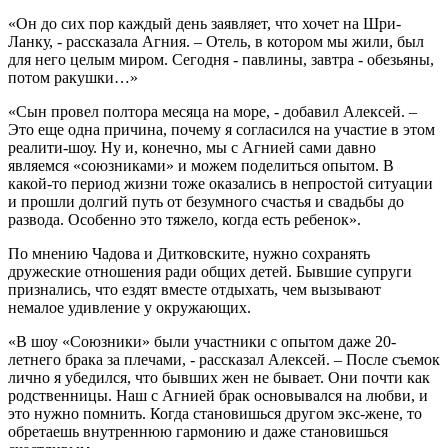
«Он до сих пор каждый день заявляет, что хочет на Шри-
Ланку, - рассказала Агния. – Отель, в котором мы жили, был
для него целым миром. Сегодня - павлины, завтра - обезьяны,
потом ракушки…»
«Сын провел полтора месяца на море, - добавил Алексей. –
Это еще одна причина, почему я согласился на участие в этом
реалити-шоу. Ну и, конечно, мы с Агнией сами давно
являемся «союзниками» и можем поделиться опытом. В
какой-то период жизни тоже оказались в непростой ситуации
и прошли долгий путь от безумного счастья и свадьбы до
развода. Особенно это тяжело, когда есть ребенок».
По мнению Чадова и Дитковските, нужно сохранять
дружеские отношения ради общих детей. Бывшие супруги
признались, что ездят вместе отдыхать, чем вызывают
немалое удивление у окружающих.
«В шоу «Союзники» были участники с опытом даже 20-
летнего брака за плечами, - рассказал Алексей. – После съемок
лично я убедился, что бывших жен не бывает. Они почти как
родственницы. Наш с Агнией брак основывался на любви, и
это нужно помнить. Когда становишься другом экс-жене, то
обретаешь внутреннюю гармонию и даже становишься