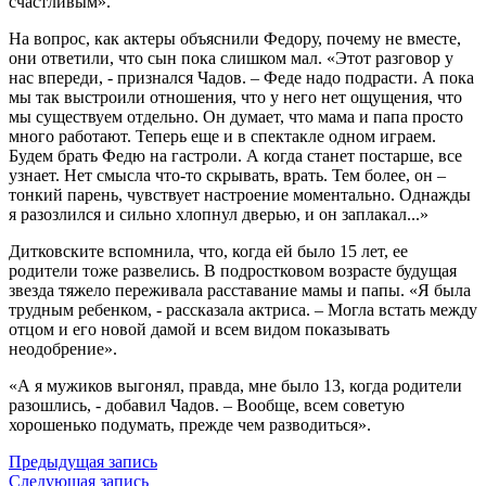
счастливым».
На вопрос, как актеры объяснили Федору, почему не вместе,
они ответили, что сын пока слишком мал. «Этот разговор у
нас впереди, - признался Чадов. – Феде надо подрасти. А пока
мы так выстроили отношения, что у него нет ощущения, что
мы существуем отдельно. Он думает, что мама и папа просто
много работают. Теперь еще и в спектакле одном играем.
Будем брать Федю на гастроли. А когда станет постарше, все
узнает. Нет смысла что-то скрывать, врать. Тем более, он –
тонкий парень, чувствует настроение моментально. Однажды
я разозлился и сильно хлопнул дверью, и он заплакал...»
Дитковските вспомнила, что, когда ей было 15 лет, ее
родители тоже развелись. В подростковом возрасте будущая
звезда тяжело переживала расставание мамы и папы. «Я была
трудным ребенком, - рассказала актриса. – Могла встать между
отцом и его новой дамой и всем видом показывать
неодобрение».
«А я мужиков выгонял, правда, мне было 13, когда родители
разошлись, - добавил Чадов. – Вообще, всем советую
хорошенько подумать, прежде чем разводиться».
Предыдущая запись
Следующая запись