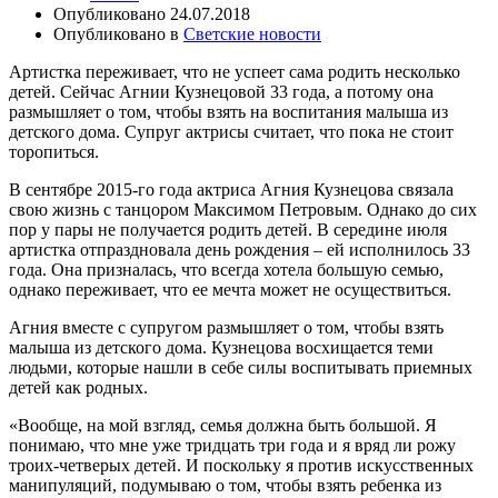
Опубликовано
24.07.2018
Опубликовано в
Светские новости
Артистка переживает, что не успеет сама родить несколько
детей. Сейчас Агнии Кузнецовой 33 года, а потому она
размышляет о том, чтобы взять на воспитания малыша из
детского дома. Супруг актрисы считает, что пока не стоит
торопиться.
В сентябре 2015-го года актриса Агния Кузнецова связала
свою жизнь с танцором Максимом Петровым. Однако до сих
пор у пары не получается родить детей. В середине июля
артистка отпраздновала день рождения – ей исполнилось 33
года. Она призналась, что всегда хотела большую семью,
однако переживает, что ее мечта может не осуществиться.
Агния вместе с супругом размышляет о том, чтобы взять
малыша из детского дома. Кузнецова восхищается теми
людьми, которые нашли в себе силы воспитывать приемных
детей как родных.
«Вообще, на мой взгляд, семья должна быть большой. Я
понимаю, что мне уже тридцать три года и я вряд ли рожу
троих-четверых детей. И поскольку я против искусственных
манипуляций, подумываю о том, чтобы взять ребенка из