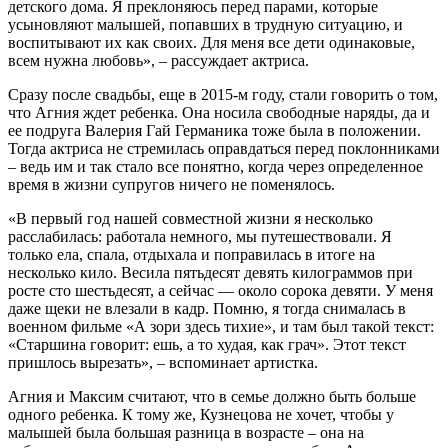
детского дома. Я преклоняюсь перед парами, которые
усыновляют малышей, попавших в трудную ситуацию, и
воспитывают их как своих. Для меня все дети одинаковые,
всем нужна любовь», – рассуждает актриса.
Сразу после свадьбы, еще в 2015-м году, стали говорить о том,
что Агния ждет ребенка. Она носила свободные наряды, да и
ее подруга Валерия Гай Германика тоже была в положении.
Тогда актриса не стремилась оправдаться перед поклонниками
– ведь им и так стало все понятно, когда через определенное
время в жизни супругов ничего не поменялось.
«В первый год нашей совместной жизни я несколько
расслабилась: работала немного, мы путешествовали. Я
только ела, спала, отдыхала и поправилась в итоге на
несколько кило. Весила пятьдесят девять килограммов при
росте сто шестьдесят, а сейчас — около сорока девяти. У меня
даже щеки не влезали в кадр. Помню, я тогда снималась в
военном фильме «А зори здесь тихие», и там был такой текст:
«Старшина говорит: ешь, а то худая, как грач». Этот текст
пришлось вырезать», – вспоминает артистка.
Агния и Максим считают, что в семье должно быть больше
одного ребенка. К тому же, Кузнецова не хочет, чтобы у
малышей была большая разница в возрасте – она на