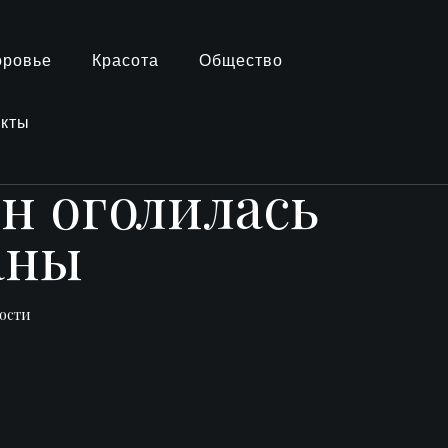
оровье
Красота
Общество
акты
н оголилась
аны
ости