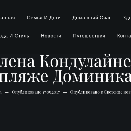
лавная
Семья И Дети
Домашний Очаг
Зд
ода И Стиль
Новости
Путешествия
Конт
Елена Кондулайне
 пляже Доминик
n
Опубликовано
17.05.2017
Опубликовано в
Светские нов