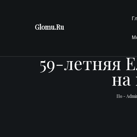
Перейти
к
Г
содержимому
Glomu.Ru
М
59-летняя 
на
По -
Admi