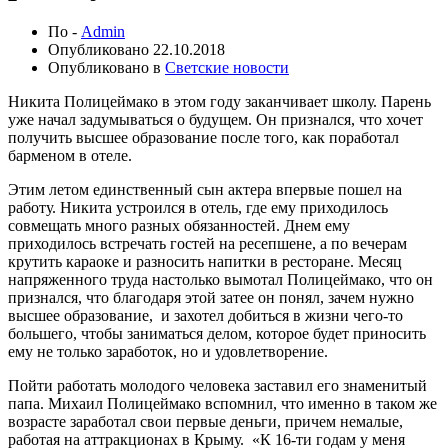
По -
Admin
Опубликовано
22.10.2018
Опубликовано в
Светские новости
Никита Полицеймако в этом году заканчивает школу. Парень
уже начал задумываться о будущем. Он признался, что хочет
получить высшее образование после того, как поработал
барменом в отеле.
Этим летом единственный сын актера впервые пошел на
работу. Никита устроился в отель, где ему приходилось
совмещать много разных обязанностей. Днем ему
приходилось встречать гостей на ресепшене, а по вечерам
крутить караоке и разносить напитки в ресторане. Месяц
напряженного труда настолько вымотал Полицеймако, что он
признался, что благодаря этой затее он понял, зачем нужно
высшее образование, и захотел добиться в жизни чего-то
большего, чтобы заниматься делом, которое будет приносить
ему не только заработок, но и удовлетворение.
Пойти работать молодого человека заставил его знаменитый
папа. Михаил Полицеймако вспомнил, что именно в таком же
возрасте заработал свои первые деньги, причем немалые,
работая на аттракционах в Крыму. «К 16-ти годам у меня