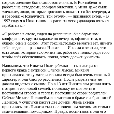
созрело желание быть самостоятельным. В Коктыбели я
работал на автодроме, собирал билетики, у меня даже были
«леваки», люди, которые просились покататься без очереди, а
я говорил: «Пожалуйста, три рубля». — признался актер. – В
1992 году я в Никитином возрасте за месяц долларов пятьсот
зарабатывал».
«Я работал в отеле, сидел на ресепшене, был барменом,
конферансье, крутил караоке по вечерам, официантом, в
общем, семь в одном. Этот труд настолько выматывает, ничего
тебе не дает. — рассказал Никита. — И когда я осознал, что
есть люди, которые всю жизнь так работают только ради того,
чтобы себя обеспечивать, понял, зачем должен учиться».
Напомним, что Никита Полицеймако — сын актера от
первого брака с актрисой Ольгой Лысак. Михаил
признавался, что у матери ее сына всегда был очень сложный
характер и они быстро расстались. После разрыва ему не
давали видеться с сыном. Но в 13 лет Никита сам решил жить
с отцом и его новой семьей, поскольку не мог жить в
постоянном стрессе и терпеть постоянные ссоры родителей.
Сейчас Михаил Полицеймако счастлив в браке с избранницей
Ларисой, у супругов растут две дочери. Жена актера
призналась, что Никита стал полноценным членом их семьи и
замечательным помощником. Правда, воспитывать они его