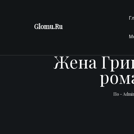
Перейти
к
Г
содержимому
Glomu.Ru
М
Жена Григ
ром
По -
Admi