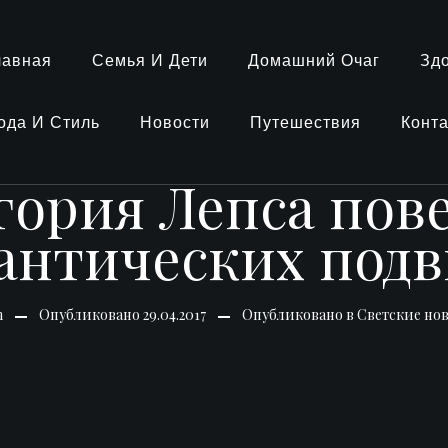
лавная
Семья И Дети
Домашний Очаг
Зд
ода И Стиль
Новости
Путешествия
Конт
ория Лепса пове
антических подв
n
Опубликовано
29.04.2017
Опубликовано в
Светские но