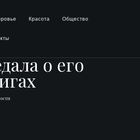
оровье
Красота
Общество
акты
дала о его
игах
вости