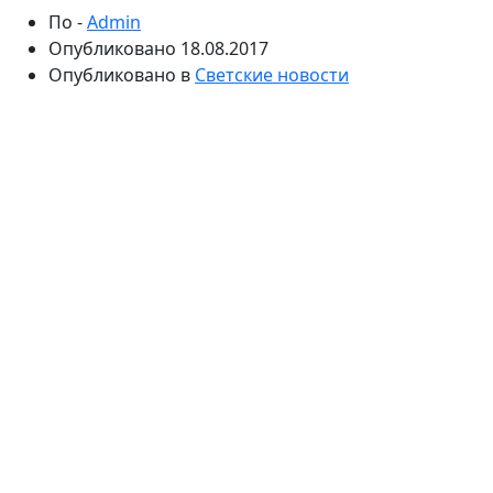
По -
Admin
Опубликовано
18.08.2017
Опубликовано в
Светские новости
Молодому человеку досталась главная роль в новом
проекте. Мария Миронова не стала раскрывать всех
карт, но прочит наследнику оглушительный успех.
Поклонники поспешили поддержать Андрея,
который смог доказать режиссеру свой талант.
Сын Марии Мироновой Андрей не стал рушить
семейную традицию и тоже пошел по стопам
знаменитых родственников. Сейчас молодой
человек – актер театра им. Е. Вахтангова. Мама
гордится наследником и считает, что у него большое