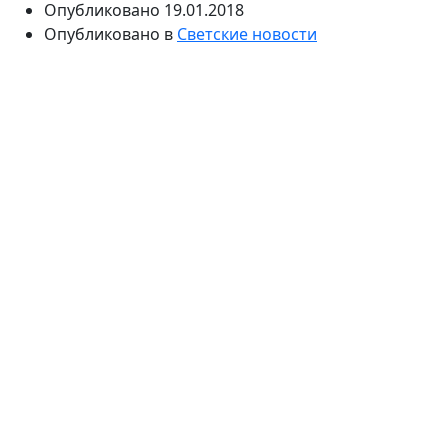
Опубликовано
19.01.2018
Опубликовано в
Светские новости
В конце прошлого года у исполнительницы хитов
«Седьмой этаж» и «Ну наконец-то» сгорела квартира.
Семья Леры Массквы попала в больницу. Не успели
артистка и ее близкие оправиться после инцидента,
как с ними произошла новая беда.
В декабре прошлого года в квартире певицы Леры
Массквы произошел сильный пожар. Артистку, ее
мужа Павла Евлахова и сына Платона экстренно
госпитализировали с ожогами и отравлением.
Певица говорила, что от ее жилья остались только
«кусочек спальни и шкаф в детской». Гостиная и