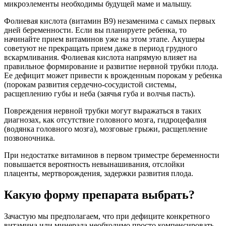
микроэлементы необходимы будущей маме и малышу.
Фолиевая кислота (витамин В9) незаменима с самых первых
дней беременности. Если вы планируете ребенка, то
начинайте прием витаминов уже на этом этапе. Акушеры
советуют не прекращать прием даже в период грудного
вскармливания. Фолиевая кислота напрямую влияет на
правильное формирование и развитие нервной трубки плода.
Ее дефицит может привести к врожденным порокам у ребенка
(порокам развития сердечно-сосудистой системы,
расщеплению губы и неба (заячья губа и волчья пасть).
Повреждения нервной трубки могут выражаться в таких
диагнозах, как отсутствие головного мозга, гидроцефалия
(водянка головного мозга), мозговые грыжи, расщепление
позвоночника.
При недостатке витаминов в первом триместре беременности
повышается вероятность невынашивания, отслойки
плаценты, мертворождения, задержки развития плода.
Какую форму препарата выбрать?
Зачастую мы предполагаем, что при дефиците конкретного
витамина или минерала необходимо просто компенсировать