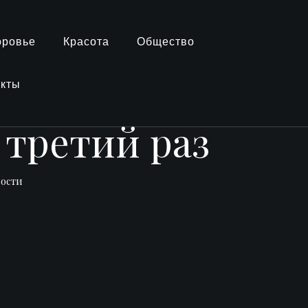
оровье
Красота
Общество
акты
 третий раз
вости