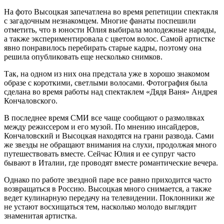
На фото Высоцкая запечатлена во время репетиции спектакля
с загадочным незнакомцем. Многие фанаты поспешили
отметить, что в юности Юлия выбирала молодежные наряды,
а также экспериментировала с цветом волос. Самой артистке
явно понравилось перебирать старые кадры, поэтому она
решила опубликовать еще несколько снимков.
Так, на одном из них она предстала уже в хорошо знакомом
образе с короткими, светлыми волосами. Фотография была
сделана во время работы над спектаклем «Дядя Ваня» Андрея
Кончаловского.
В последнее время СМИ все чаще сообщают о размолвках
между режиссером и его музой. По мнению инсайдеров,
Кончаловский и Высоцкая находятся на грани развода. Сами
же звезды не обращают внимания на слухи, продолжая много
путешествовать вместе. Сейчас Юлия и ее супруг часто
бывают в Италии, где проводят вместе романтические вечера.
Однако по работе звездной паре все равно приходится часто
возвращаться в Россию. Высоцкая много снимается, а также
ведет кулинарную передачу на телевидении. Поклонники же
не устают восхищаться тем, насколько молодо выглядит
знаменитая артистка.