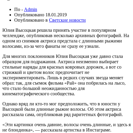
По -
Admin
Опубликовано
18.01.2019
Опубликовано в
Светские новости
Юлия Высоцкая решила принять участие в популярном
челлендже, опубликовав несколько архивных фотографий. На
одном из снимков актриса предстала с длинными рыжими
волосами, из-за чего фанаты не сразу ее узнали.
Для многих поклонников Юлия Высоцкая уже давно стала
образцом для подражания. Актриса неизменно выбирает
стильные наряды для красных ковровых дорожек, а вот со
стрижкой и цветом волос предпочитает не
экспериментировать. Лишь в редких случаях звезда меняет
образ: так, для съемок фильма «Рай» она побрилась на лысо,
что стало большой неожиданностью для
кинематографического сообщества.
Однако вряд ли кто-то мог предположить, что в юности у
Высоцкой были длинные рыжие волосы. Об этом актриса
рассказала сама, опубликовав ряд раритетных фотографий.
«Эти картинки очень давние, волосы очень длинные, и здесь я
не блондинка», — рассказала артистка в Инстаграме.