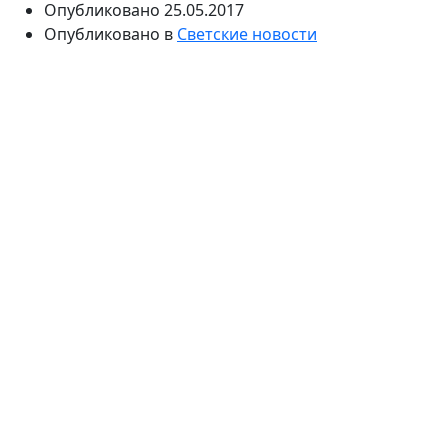
Опубликовано
25.05.2017
Опубликовано в
Светские новости
Актриса объяснила, как они решают напряженные
вопросы. По словам звезды, ее супруг очень
терпеливый. К тому же, Мария утверждает, что
может полностью положиться на Евгения в
некоторых вопросах.
После появления на свет второго сына актриса
Мария Кожевникова предпочла отказаться от
активных съемок в кино и сосредоточиться на
воспитании детей, Максима и Ивана. Звезда замужем
за бизнесменом Евгением Васильевым, который
понимает избранницу с полуслова. Как утверждает