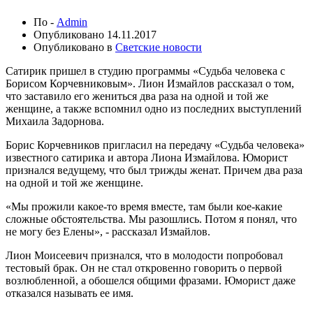
По -
Admin
Опубликовано
14.11.2017
Опубликовано в
Светские новости
Сатирик пришел в студию программы «Судьба человека с
Борисом Корчевниковым». Лион Измайлов рассказал о том,
что заставило его жениться два раза на одной и той же
женщине, а также вспомнил одно из последних выступлений
Михаила Задорнова.
Борис Корчевников пригласил на передачу «Судьба человека»
известного сатирика и автора Лиона Измайлова. Юморист
признался ведущему, что был трижды женат. Причем два раза
на одной и той же женщине.
«Мы прожили какое-то время вместе, там были кое-какие
сложные обстоятельства. Мы разошлись. Потом я понял, что
не могу без Елены», - рассказал Измайлов.
Лион Моисеевич признался, что в молодости попробовал
тестовый брак. Он не стал откровенно говорить о первой
возлюбленной, а обошелся общими фразами. Юморист даже
отказался называть ее имя.