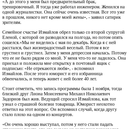
«А до этого у меня был предварительный брак,
тренировочный. Я тогда уже работал инженером. Женился на
одной журналистки. Она сейчас очень известная. Все это уже
в прошлом, никого нет кроме моей жены», - заявил сатирик
зрителям.
Семейное счастье Измайлов обрел только со второй супругой
Еленой, с которой он разводился на полгода, но потом опять
сошелся.«Мы не виделись с мая по декабрь. Когда я с ней
расстался, был жизнерадостный веселый. Потом я все
грустнел и грустнел. Затем у меня депрессия началась. Потому
что ее не было рядом со мной. У меня что-то не ладилось. Она
приехал и положила мне открытку в почтовый ящик с
подписью: «Не отрекаются любя», - вспомнил
Измайлов. После этого юморист и его избранница
обвенчались, и теперь живет с ней более 40 лет.
Стоит отметить, что запись программы была 1 ноября, тогда
близкий друг Лиона Моисеевича Михаил Николаевич
Задорнов был жив. Ведущий спросил Измайлова, как тот
узнал о страшной болезни товарища. Юморист неохотно
ответил на этот вопрос. Он вспомнил случай, когда другу
стало плохо на одном из концертов.
«Он очень хорошо выступал, потом у него стали падать