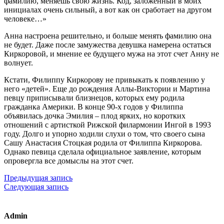
фамилию, меняешь свою жизнь. Код, заложенный в моих
инициалах очень сильный, а вот как он сработает на другом
человеке…»
Анна настроена решительно, и больше менять фамилию она
не будет. Даже после замужества девушка намерена остаться
Киркоровой, и мнение ее будущего мужа на этот счет Анну не
волнует.
Кстати, Филиппу Киркорову не привыкать к появлению у
него «детей». Еще до рождения Аллы-Виктории и Мартина
певцу приписывали близнецов, которых ему родила
гражданка Америки. В конце 90-х годов у Филиппа
объявилась дочка Эмилия – плод ярких, но коротких
отношений с артисткой Рижской филармонии Ингой в 1993
году. Долго и упорно ходили слухи о том, что своего сына
Сашу Анастасия Стоцкая родила от Филиппа Киркорова.
Однако певица сделала официальное заявление, которым
опровергла все домыслы на этот счет.
Предыдущая запись
Следующая запись
Admin