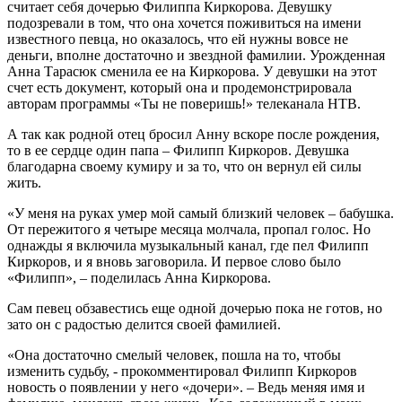
считает себя дочерью Филиппа Киркорова. Девушку
подозревали в том, что она хочется поживиться на имени
известного певца, но оказалось, что ей нужны вовсе не
деньги, вполне достаточно и звездной фамилии. Урожденная
Анна Тарасюк сменила ее на Киркорова. У девушки на этот
счет есть документ, который она и продемонстрировала
авторам программы «Ты не поверишь!» телеканала НТВ.
А так как родной отец бросил Анну вскоре после рождения,
то в ее сердце один папа – Филипп Киркоров. Девушка
благодарна своему кумиру и за то, что он вернул ей силы
жить.
«У меня на руках умер мой самый близкий человек – бабушка.
От пережитого я четыре месяца молчала, пропал голос. Но
однажды я включила музыкальный канал, где пел Филипп
Киркоров, и я вновь заговорила. И первое слово было
«Филипп», – поделилась Анна Киркорова.
Сам певец обзавестись еще одной дочерью пока не готов, но
зато он с радостью делится своей фамилией.
«Она достаточно смелый человек, пошла на то, чтобы
изменить судьбу, - прокомментировал Филипп Киркоров
новость о появлении у него «дочери». – Ведь меняя имя и