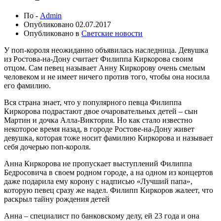
По -
Admin
Опубликовано
02.07.2017
Опубликовано в
Светские новости
У поп-короля неожиданно объявилась наследница. Девушка
из Ростова-на-Дону считает Филиппа Киркорова своим
отцом. Сам певец называет Анну Киркорову очень смелым
человеком и не имеет ничего против того, чтобы она носила
его фамилию.
Вся страна знает, что у популярного певца Филиппа
Киркорова подрастают двое очаровательных детей – сын
Мартин и дочка Алла-Виктория. Но как стало известно
некоторое время назад, в городе Ростове-на-Дону живет
девушка, которая тоже носит фамилию Киркорова и называет
себя дочерью поп-короля.
Анна Киркорова не пропускает выступлений Филиппа
Бедросовича в своем родном городе, а на одном из концертов
даже подарила ему корону с надписью «Лучший папа»,
которую певец сразу же надел. Филипп Киркоров жалеет, что
раскрыл тайну рождения детей
Анна – специалист по банковскому делу, ей 23 года и она