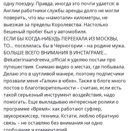
одну поездку. Правда, иногда это почти удается: в
Англии работники службы аренды долго не могли
поверить, что мы «намотали» километры, не
выезжая за пределы Королевства. Настолько
бешеный пробег был у автомобиля.
ЕСЛИ БЫ КОГДА-НИБУДЬ ПЕРЕЕХАЛА ИЗ МОСКВЫ,
ТО… поселилась бы в Черногории – на родине мужа.
БОЛЬШЕ ВСЕГО ВНИМАНИЯ В ИНСТАГРАМЕ...
@ekaterinaandreeva_official я уделяю постам про
путешествия. Снимаю видео о местах, где побывала.
Делаю это в шутливой манере, поэтому подписчики
прозвали меня «Галкин в юбке». Также в блоге много
постов о благотворительности – считаю, если есть
такой серьезный инструмент воздействия, надо
помогать. Еще выкладываю интересные ролики о
программе «Время»: как работают суфлер,
звукорежиссер, техника. Кстати, люблю обратную
связь – не оставляю без внимания ни одно
сообщение и комментарий.