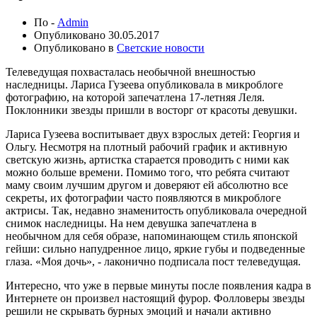
По -
Admin
Опубликовано
30.05.2017
Опубликовано в
Светские новости
Телеведущая похвасталась необычной внешностью
наследницы. Лариса Гузеева опубликовала в микроблоге
фотографию, на которой запечатлена 17-летняя Леля.
Поклонники звезды пришли в восторг от красоты девушки.
Лариса Гузеева воспитывает двух взрослых детей: Георгия и
Ольгу. Несмотря на плотный рабочий график и активную
светскую жизнь, артистка старается проводить с ними как
можно больше времени. Помимо того, что ребята считают
маму своим лучшим другом и доверяют ей абсолютно все
секреты, их фотографии часто появляются в микроблоге
актрисы. Так, недавно знаменитость опубликовала очередной
снимок наследницы. На нем девушка запечатлена в
необычном для себя образе, напоминающем стиль японской
гейши: сильно напудренное лицо, яркие губы и подведенные
глаза. «Моя дочь», - лаконично подписала пост телеведущая.
Интересно, что уже в первые минуты после появления кадра в
Интернете он произвел настоящий фурор. Фолловеры звезды
решили не скрывать бурных эмоций и начали активно