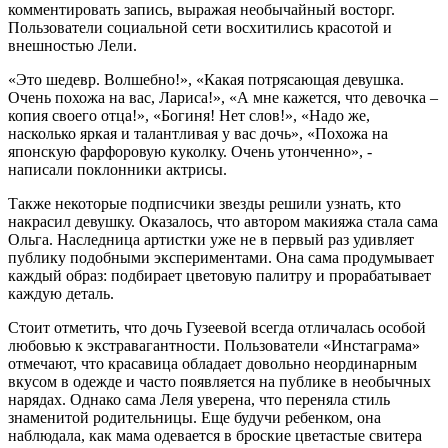
комментировать запись, выражая необычайный восторг.
Пользователи социальной сети восхитились красотой и
внешностью Лели.
«Это шедевр. Волшебно!», «Какая потрясающая девушка.
Очень похожа на вас, Лариса!», «А мне кажется, что девочка –
копия своего отца!», «Богиня! Нет слов!», «Надо же,
насколько яркая и талантливая у вас дочь», «Похожа на
японскую фарфоровую куколку. Очень утонченно», -
написали поклонники актрисы.
Также некоторые подписчики звезды решили узнать, кто
накрасил девушку. Оказалось, что автором макияжа стала сама
Ольга. Наследница артистки уже не в первый раз удивляет
публику подобными экспериментами. Она сама продумывает
каждый образ: подбирает цветовую палитру и прорабатывает
каждую деталь.
Стоит отметить, что дочь Гузеевой всегда отличалась особой
любовью к экстравагантности. Пользователи «Инстаграма»
отмечают, что красавица обладает довольно неординарным
вкусом в одежде и часто появляется на публике в необычных
нарядах. Однако сама Леля уверена, что переняла стиль
знаменитой родительницы. Еще будучи ребенком, она
наблюдала, как мама одевается в броские цветастые свитера