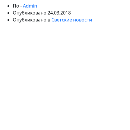
По -
Admin
Опубликовано
24.03.2018
Опубликовано в
Светские новости
Семье приходится экстренно искать жилье. Мария
Адоевцева поделилась новостью с поклонниками в
соцсети, которые помогли ей справиться с ударом.
Бывшая участница реалити-шоу поблагодарила
фанатов за поддержку и полезные советы.
Не так давно стало известно, что бывшая участница
реалити-шоу «Дом-2» Мария Адоевцева станет
мамой во второй раз. В середине лета прошлого
года она вышла замуж и обвенчалась со своим
избранником Михаилом. Теперь пара ждет