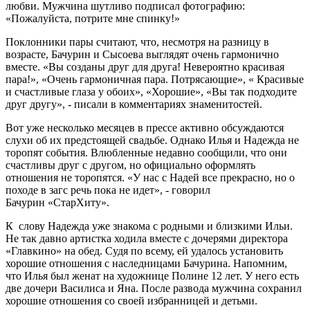
любви. Мужчина шутливо подписал фотографию:
«Пожалуйста, потрите мне спинку!»
Поклонники пары считают, что, несмотря на разницу в
возрасте, Бачурин и Сысоева выглядят очень гармонично
вместе. «Вы созданы друг для друга! Невероятно красивая
пара!», «Очень гармоничная пара. Потрясающие», « Красивые
и счастливые глаза у обоих», «Хорошие», «Вы так подходите
друг другу», - писали в комментариях знаменитостей.
Вот уже несколько месяцев в прессе активно обсуждаются
слухи об их предстоящей свадьбе. Однако Илья и Надежда не
торопят события. Влюбленные недавно сообщили, что они
счастливы друг с другом, но официально оформлять
отношения не торопятся. «У нас с Надей все прекрасно, но о
походе в загс речь пока не идет», - говорил
Бачурин «СтарХиту».
К слову Надежда уже знакома с родными и близкими Ильи.
Не так давно артистка ходила вместе с дочерями директора
«Главкино» на обед. Судя по всему, ей удалось установить
хорошие отношения с наследницами Бачурина. Напомним,
что Илья был женат на художнице Полине 12 лет. У него есть
две дочери Василиса и Яна. После развода мужчина сохранил
хорошие отношения со своей избранницей и детьми.