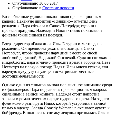
Опубликовано
30.05.2017
Опубликовано в
Светские новости
Возлюбленные удивили поклонников провокационным
кадром. Накануне директор «Главкино» отметил день
рождения. Пара сбежала в Санкт-Петербург, где они и
провели праздник. Надежда и Илья активно показывали
фанатам яркие снимки из поездки.
Вчера директор «Главкино» Илья Бачурин отметил день
рождения. Он предпочел уехать из столицы в Санкт-
Петербург, чтобы провести пару дней вместе со своей
любимой девушкой, Надеждой Сысоевой. Судя по снимкам в
микроблогах, пара отлично проводит время в городе на Неве.
Несмотря на плохую погоду, Надя и Илья много гуляли, ели
вареную кукурузу на улице и осматривали местные
достопримечательности.
Однако один из снимков вызвал повышенное внимание среди
их фолловеров. Пара поделилась провокационным кадром,
сделанным в ванной комнате. Надежда стоит напротив
зеркала в романтическом наряде пудрового цвета. На заднем
фоне можно разглядеть Илью, который устроился в ванной
прямо в одежде. Звезда Comedy Woman не скрывает чувств к
бойфренду. В подписи к снимку девушка призналась Илье в