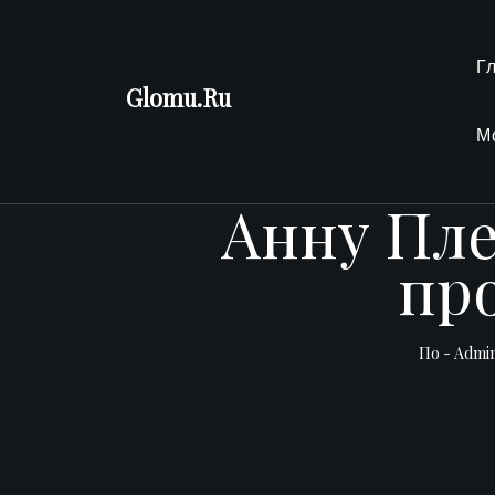
Перейти
к
Г
содержимому
Glomu.Ru
М
Анну Пле
пр
По -
Admi