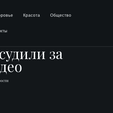
оровье
Красота
Общество
акты
судили за
део
вости