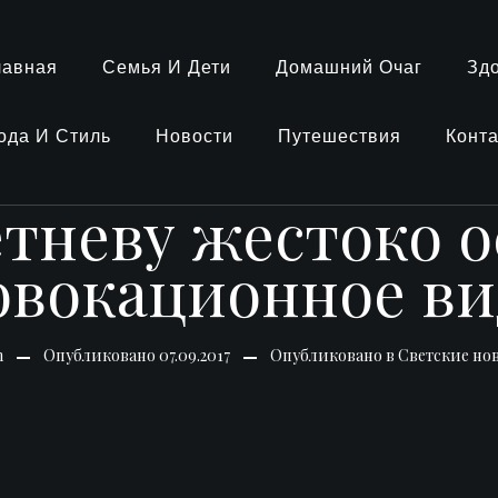
лавная
Семья И Дети
Домашний Очаг
Зд
ода И Стиль
Новости
Путешествия
Конт
тневу жестоко о
овокационное ви
n
Опубликовано
07.09.2017
Опубликовано в
Светские но