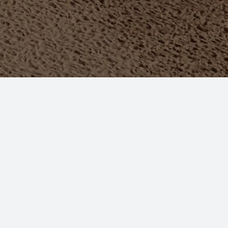
о. По сюжету видео Анна
ны станут полной