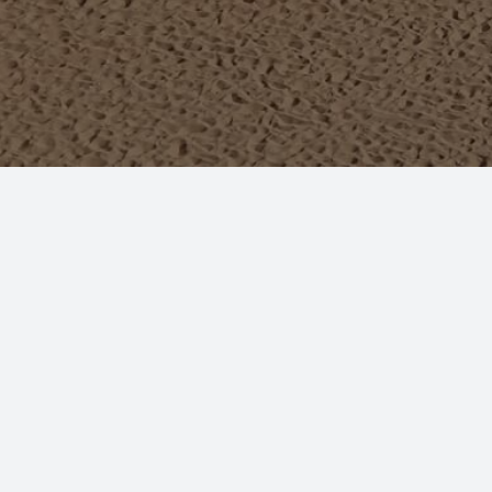
Модель заинтриговала анонс
Калашникова предстает в н
неожиданностью для ее фан