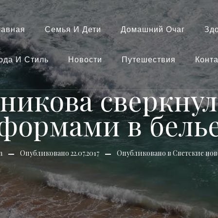
лавная
Семья И Дети
Домашний Очаг
Зд
ода И Стиль
Новости
Путешествия
Конт
никова сверкн
формами в бель
n
Опубликовано
22.07.2017
Опубликовано в
Светские нов