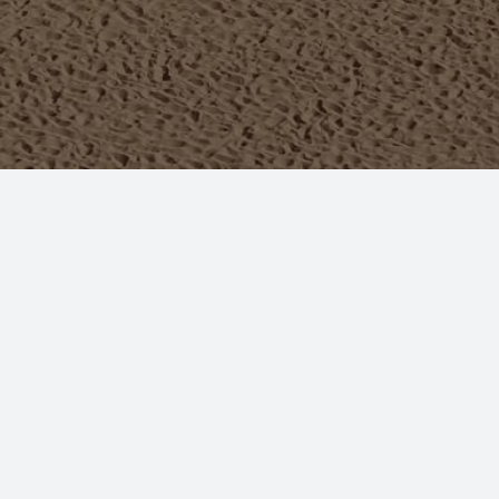
ом нового клипа, премьера которого состоится совсем скор
ескольких провокационных нарядах. Образы молодой женщи
атов.