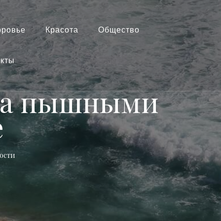
оровье
Красота
Общество
акты
ула пышными
е
ости