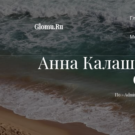
Перейти
к
Г
содержимому
Glomu.Ru
М
Анна Калаш
По -
Admi